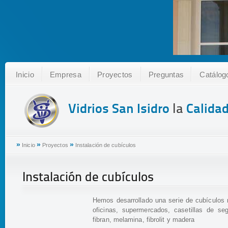
Inicio
Empresa
Proyectos
Preguntas
Catálog
Vidrios San Isidro
la
Calida
»
»
»
Inicio
Proyectos
Instalación de cubículos
Instalación de cubículos
Hemos desarrollado una serie de cubículos 
oficinas, supermercados, casetillas de seg
fibran, melamina, fibrolit y madera