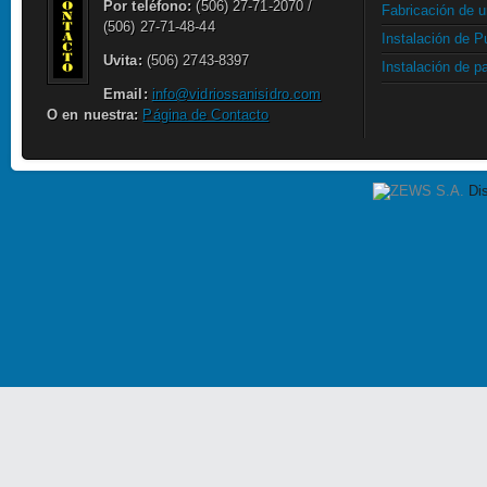
Por teléfono:
(506) 27-71-2070 /
Fabricación de u
(506) 27-71-48-44
Instalación de P
Uvita:
(506) 2743-8397
Instalación de 
Email:
info@vidriossanisidro.com
O en nuestra:
Página de Contacto
Di